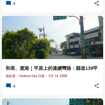
6
和美、鹿港｜平原上的連續彎路：縣道139甲
張貼者：
Hudson Gao
日期：
5月 14, 2008
6