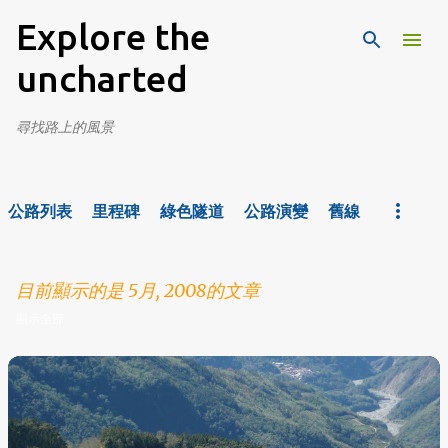
跳到主要內容
Explore the
uncharted
尋找路上的風景
公路列表
里程碑
綠色隧道
公路演變
舊線
目前顯示的是 5月, 2008的文章
顯示全部
發
表