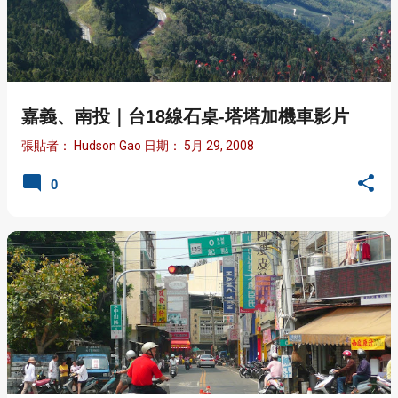
文
章
嘉義、南投｜台18線石桌-塔塔加機車影片
張貼者：
Hudson Gao
日期：
5月 29, 2008
0